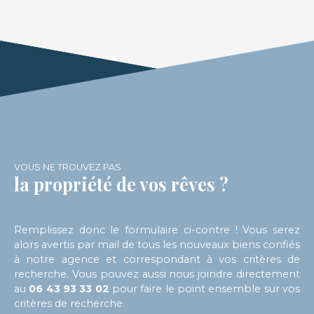
710 euros charges incluses Dépôt de garantie :
690 € Honoraires d’agence à la charge du preneur
: 1380 euros TTC
VOUS NE TROUVEZ PAS
la propriété de vos rêves ?
Remplissez donc le formulaire ci-contre ! Vous serez
alors avertis par mail de tous les nouveaux biens confiés
à notre agence et correspondant à vos critères de
recherche. Vous pouvez aussi nous joindre directement
au
06 43 93 33 02
pour faire le point ensemble sur vos
critères de recherche.