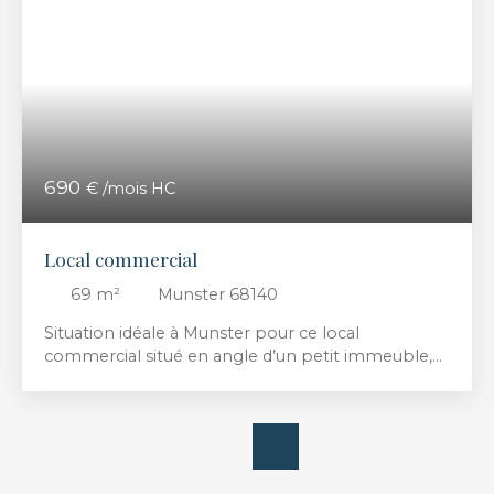
690
€ /mois HC
Local commercial
69
m²
Munster 68140
Situation idéale à Munster pour ce local
commercial situé en angle d’un petit immeuble,
face à un carrefour offrant une belle visibilité
Surface d’environ 69 m² comprenant 3 pièces,
une cuisine, des WC séparés, une cave en sous-sol
Chauffage au gaz de ville Loyer : 690 euros + 20
euros de provisions pour charges mensuelles, soit