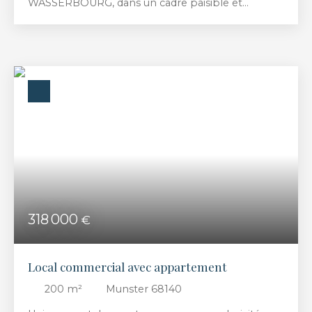
WASSERBOURG, dans un cadre paisible et
verdoyant, terrain à bâtir d’une contenance de
7,44 ares offrant une vue dégagée sur le village et
les montagnes Bien non soumis au DPE Prix de
vente : 66 000 € (dont 6 000 € TTC d’honoraires
d’agence) Prix de vente hors honoraires : 60 000 €
318 000
€
Local commercial avec appartement
200
m²
Munster 68140