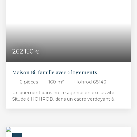
Surface min (m²)
RECHERCHER
262 150
€
Maison Bi-famille avec 2 logements
6
pièces
160
m²
Hohrod 68140
Uniquement dans notre agence en exclusivité
Située à HOHROD, dans un cadre verdoyant à
quelques minutes de MUNSTER, Implantée sur un
terrain d’une contenance de 10,79 ares, maison
d’une surface habitable de 160 m² avec 2
logements et comprenant : - Au sous-sol : un
garage, atelier, cave - Au rez-de-chaussée : un