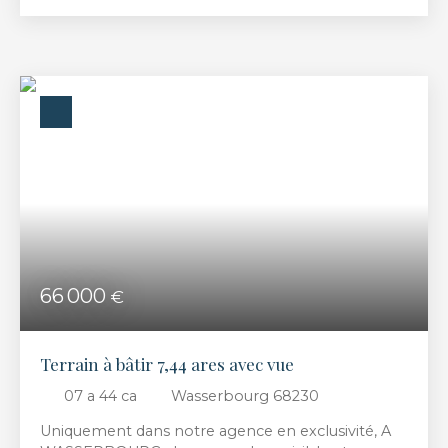
verdoyant, terrain à bâtir d’une contenance de
19,83 ares offrant une vue dégagée sur le village et
les montagnes Bien non soumis au DPE Prix de
vente : 165 000 € (dont 15 000 € TTC d’honoraires
d’agence) Prix de vente hors honoraires : 150 000
€
66 000
€
Terrain à bâtir 7,44 ares avec vue
07 a 44 ca
Wasserbourg 68230
Uniquement dans notre agence en exclusivité, A