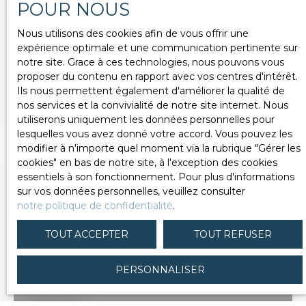
POUR NOUS
Nous utilisons des cookies afin de vous offrir une
Maison 114m² avec extérieurs et dépendances
expérience optimale et une communication pertinente sur
5
pièces
114
m²
Sondernach 68380
notre site. Grace à ces technologies, nous pouvons vous
proposer du contenu en rapport avec vos centres d'intérêt.
Uniquement dans notre agence en exclusivité, A
Ils nous permettent également d'améliorer la qualité de
SONDERNACH, dans une rue calme et peu
nos services et la convivialité de notre site internet. Nous
passante Maison individuelle d’une surface de 114
utiliserons uniquement les données personnelles pour
m² habitables avec ses extérieurs et ses
lesquelles vous avez donné votre accord. Vous pouvez les
dépendances implantée sur un terrain de 6,26 ares
modifier à n'importe quel moment via la rubrique ″Gérer les
et comprenant : - en sous-sol : une cave
cookies″ en bas de notre site, à l'exception des cookies
aménagée avec un espace bar ainsi qu’une
essentiels à son fonctionnement. Pour plus d'informations
chaufferie (chaudière bois/fioul) - au rez-de-
sur vos données personnelles, veuillez consulter
chaussée : une entrée, un dégagement, un salon-
notre politique de confidentialité
.
séjour, une cuisine, un sas de rangement, des WC
séparés - au 1er étage : un dégagement, 2
TOUT ACCEPTER
TOUT REFUSER
chambres, une salle de douche, des WC séparés -
aux combles : un grenier En dépendance : une
PERSONNALISER
grange sur 2 niveaux avec garage, des abris pour
véhicules, un atelier Espaces verts offrant une vue
dégagée Travaux de rénovation à prévoir Prix de