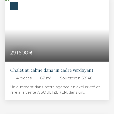
grande cave avec un espace chaufferie - au
premier niveau : une entrée, un couloir, un salon-
séjour, une cuisine, une salle de douche avec des
WC, une cuisine, une chambre, une grande
terrasse - au 1er étage : un dégagement pouvant
être aménagé en bureau, 3 chambres, une salle
d’eau avec des WC Prix de vente : 203 300 € dont
13 330 € TTC d’honoraires d’agence acquéreur Prix
de vente hors honoraires : 190 000 €
291 500
€
Chalet au calme dans un cadre verdoyant
4
pièces
67
m²
Soultzeren 68140
Uniquement dans notre agence en exclusivité et
rare à la vente A SOULTZEREN, dans un
environnement calme et verdoyant Chalet coup
de cœur situé légèrement sur les hauteurs du
village sur un terrain d’une contenance de 6,61
ares, composé de la manière suivante : - au sous-