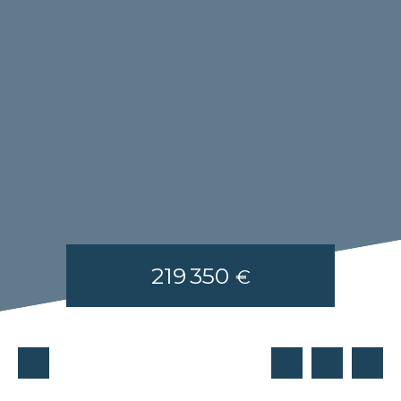
219 350
€