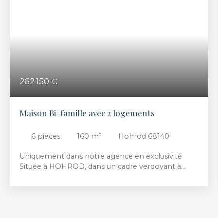
262 150
€
Maison Bi-famille avec 2 logements
6
pièces
160
m²
Hohrod 68140
Uniquement dans notre agence en exclusivité
Située à HOHROD, dans un cadre verdoyant à
quelques minutes de MUNSTER, Implantée sur un
terrain d’une contenance de 10,79 ares, maison
d’une surface habitable de 160 m² avec 2
logements et comprenant : - Au sous-sol : un
garage, atelier, cave - Au rez-de-chaussée : un