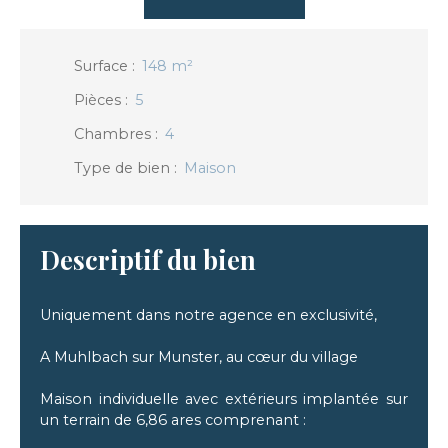
Surface
:
148
m²
Pièces
:
5
Chambres
:
4
Type de bien
:
Maison
Descriptif du bien
Uniquement dans notre agence en exclusivité,
A Muhlbach sur Munster, au cœur du village
Maison individuelle avec extérieurs implantée sur
un terrain de 6,86 ares comprenant :