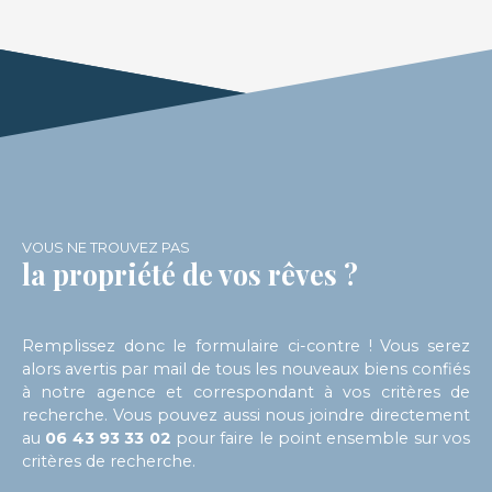
premier logement de type F4 d’une surface
habitable de 89 m² comprenant une entrée sur
couloir, un salon-séjour donnant accès sur une
terrasse, une cuisine, 3 chambres, une salle de
bains, des WC séparés - Au premier étage : un
second logement de type F2 d’une surface
habitable de 71 m² comprenant une entrée sur
couloir, un salon-séjour ouvert sur un espace
cuisine, une chambre, une salle de douche, des
WC séparés En extérieur : des espaces verts
VOUS NE TROUVEZ PAS
arborés, une remise Mode de chauffage : bois et
la propriété de vos rêves ?
électrique Travaux de rénovation et d’amélioration
de la performance énergétique à prévoir Prix de
vente : 262 150 € dont 17 150 € TTC d’honoraires
d’agence Prix hors honoraires : 245 000 €
Remplissez donc le formulaire ci-contre ! Vous serez
alors avertis par mail de tous les nouveaux biens confiés
à notre agence et correspondant à vos critères de
recherche. Vous pouvez aussi nous joindre directement
au
06 43 93 33 02
pour faire le point ensemble sur vos
critères de recherche.