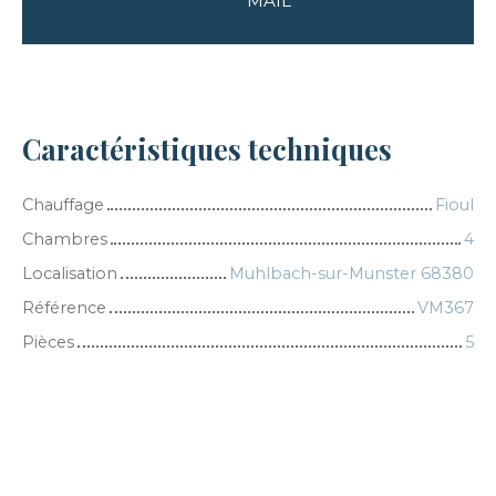
MAIL
Caractéristiques techniques
Chauffage
Fioul
Chambres
4
Localisation
Muhlbach-sur-Munster 68380
Référence
VM367
Pièces
5